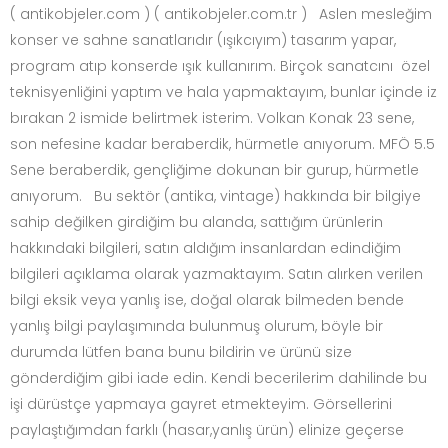
( antikobjeler.com ) ( antikobjeler.com.tr ) Aslen mesleğim
konser ve sahne sanatlarıdır (ışıkcıyım) tasarım yapar,
program atıp konserde ışık kullanırım. Birçok sanatcını özel
teknisyenliğini yaptım ve hala yapmaktayım, bunlar içinde iz
bırakan 2 ismide belirtmek isterim. Volkan Konak 23 sene,
son nefesine kadar beraberdik, hürmetle anıyorum. MFÖ 5.5
Sene beraberdik, gençliğime dokunan bir gurup, hürmetle
anıyorum. Bu sektör (antika, vintage) hakkında bir bilgiye
sahip değilken girdiğim bu alanda, sattığım ürünlerin
hakkındaki bilgileri, satın aldığım insanlardan edindiğim
bilgileri açıklama olarak yazmaktayım. Satın alırken verilen
bilgi eksik veya yanlış ise, doğal olarak bilmeden bende
yanlış bilgi paylaşımında bulunmuş olurum, böyle bir
durumda lütfen bana bunu bildirin ve ürünü size
gönderdiğim gibi iade edin. Kendi becerilerim dahilinde bu
işi dürüstçe yapmaya gayret etmekteyim. Görsellerini
paylaştığımdan farklı (hasar,yanlış ürün) elinize geçerse