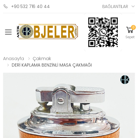
BAĞLANTILAR
+90 532 716 40 44
0
Mobil menü
Sepet
Anasayfa
Çakmak
DERİ KAPLAMA BENZİNLİ MASA ÇAKMAĞI