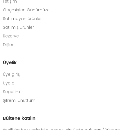
İletişim
Geçmişten Günümüze
Satılmayan ürünler
Satılmış ürünler
Rezerve
Diğer
Üyelik
Üye girişi
Üye ol
Sepetim
Şifremi unuttum
Bültene katılın
Yenilikler hakkında bilgi almak için üstte bulunan (Bültene