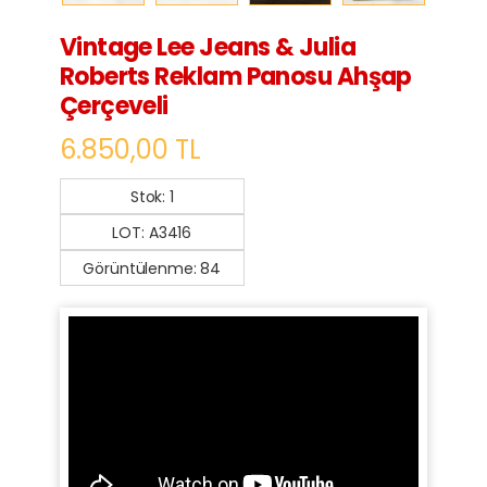
Vintage Lee Jeans & Julia
Roberts Reklam Panosu Ahşap
Çerçeveli
6.850,00 TL
Stok: 1
LOT: A3416
Görüntülenme: 84